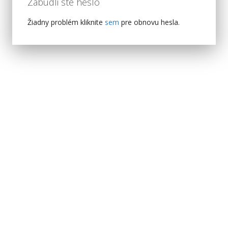
Zabudli ste heslo
Žiadny problém kliknite
sem
pre obnovu hesla.